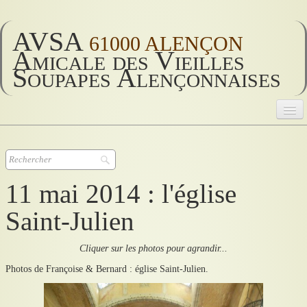
AVSA
61000 ALENÇON
Amicale des Vieilles
Soupapes Alençonnaises
AVSA
Accueil
▼
11 mai 2014 : l'église
AVSA 2026
▼
Saint-Julien
AVSA vie
▼
Cliquer sur les photos pour agrandir...
Photos de Françoise & Bernard : église Saint-Julien.
Historique
▼
Divers
▼