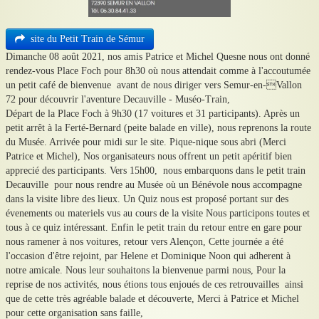
site du Petit Train de Sémur
Dimanche 08 août 2021, nos amis Patrice et Michel Quesne nous ont donné
rendez-vous Place Foch pour 8h30 où nous attendait comme à l'accoutumée
un petit café de bienvenue avant de nous diriger vers Semur-en-Vallon
72 pour découvrir l'aventure Decauville - Muséo-Train,
Départ de la Place Foch à 9h30 (17 voitures et 31 participants). Après un
petit arrêt à la Ferté-Bernard (peite balade en ville), nous reprenons la route
du Musée. Arrivée pour midi sur le site. Pique-nique sous abri (Merci
Patrice et Michel), Nos organisateurs nous offrent un petit apéritif bien
apprecié des participants. Vers 15h00, nous embarquons dans le petit train
Decauville pour nous rendre au Musée où un Bénévole nous accompagne
dans la visite libre des lieux. Un Quiz nous est proposé portant sur des
évenements ou materiels vus au cours de la visite Nous participons toutes et
tous à ce quiz intéressant. Enfin le petit train du retour entre en gare pour
nous ramener à nos voitures, retour vers Alençon, Cette journée a été
l'occasion d'être rejoint, par Helene et Dominique Noon qui adherent à
notre amicale. Nous leur souhaitons la bienvenue parmi nous, Pour la
reprise de nos activités, nous étions tous enjoués de ces retrouvailles ainsi
que de cette très agréable balade et découverte, Merci à Patrice et Michel
pour cette organisation sans faille,