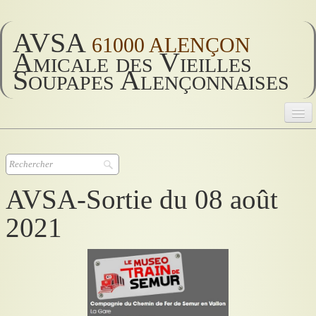
AVSA
61000 ALENÇON
Amicale des Vieilles
Soupapes Alençonnaises
AVSA
Accueil
▼
AVSA-Sortie du 08 août
AVSA 2026
▼
2021
AVSA vie
▼
Historique
▼
Divers
▼