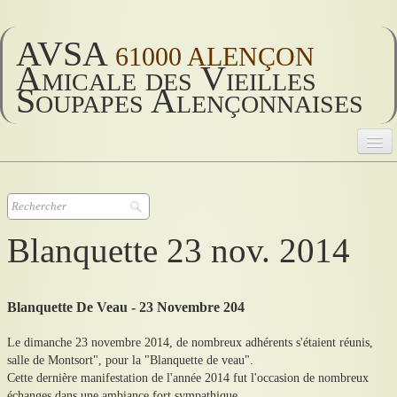
AVSA
61000 ALENÇON
Amicale des Vieilles
Soupapes Alençonnaises
AVSA
Accueil
▼
Blanquette 23 nov. 2014
AVSA 2026
▼
Blanquette De Veau - 23 Novembre 204
AVSA vie
▼
Le dimanche 23 novembre 2014, de nombreux adhérents s'étaient réunis,
Historique
▼
salle de Montsort", pour la "Blanquette de veau".
Cette dernière manifestation de l'année 2014 fut l'occasion de nombreux
Divers
▼
échanges dans une ambiance fort sympathique.