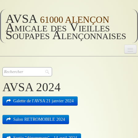
AVSA
61000 ALENÇON
Amicale des Vieilles
Soupapes Alençonnaises
AVSA
Accueil
▼
AVSA 2024
AVSA 2026
▼
Galette de l'AVSA 21 janvier 2024
AVSA vie
▼
Salon RETROMOBILE 2024
Historique
▼
Divers
▼
Sortie "dégommage" - 14 avril 2024