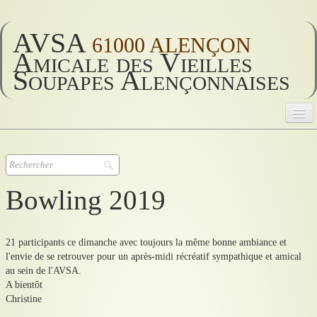
AVSA
61000 ALENÇON
Amicale des Vieilles
Soupapes Alençonnaises
AVSA
Accueil
▼
Bowling 2019
AVSA 2026
▼
21 participants ce dimanche avec toujours la même bonne ambiance et
AVSA vie
▼
l'envie de se retrouver pour un après-midi récréatif sympathique et amical
au sein de l'AVSA.
Historique
▼
A bientôt
Christine
Divers
▼