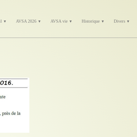
il
AVSA 2026
AVSA vie
Historique
Divers
▼
▼
▼
▼
▼