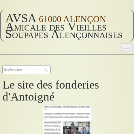
AVSA
61000 ALENÇON
Amicale des Vieilles
Soupapes Alençonnaises
AVSA
Accueil
▼
Le site des fonderies
AVSA 2026
▼
d'Antoigné
AVSA vie
▼
Historique
▼
Divers
▼