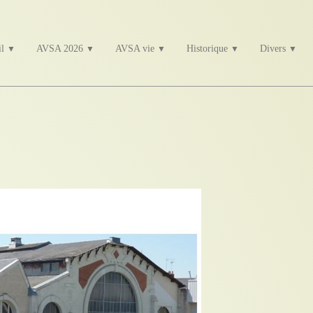
il
AVSA 2026
AVSA vie
Historique
Divers
▼
▼
▼
▼
▼