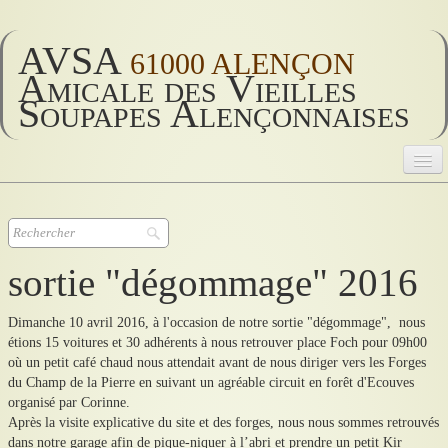
AVSA
61000 ALENÇON
Amicale des Vieilles
Soupapes Alençonnaises
AVSA
Accueil
▼
sortie "dégommage" 2016
AVSA 2026
▼
Dimanche 10 avril 2016, à l'occasion de notre sortie "dégommage", nous
étions 15 voitures et 30 adhérents à nous retrouver place Foch pour 09h00
AVSA vie
▼
où un petit café chaud nous attendait avant de nous diriger vers les Forges
du Champ de la Pierre en suivant un agréable circuit en forêt d'Ecouves
Historique
▼
organisé par Corinne.
Après la visite explicative du site et des forges, nous nous sommes retrouvés
dans notre garage afin de pique-niquer à l’abri et prendre un petit Kir
Divers
▼