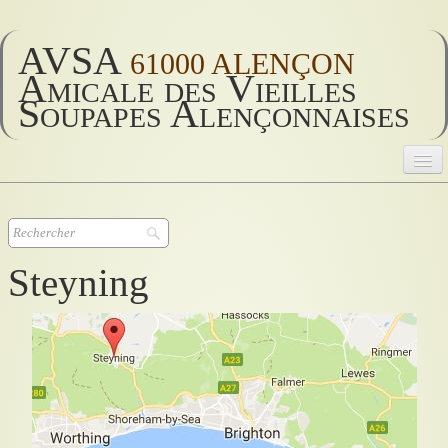
AVSA
61000 ALENÇON
Amicale des Vieilles
Soupapes Alençonnaises
AVSA
Accueil
▼
Steyning
AVSA 2026
▼
AVSA vie
▼
Historique
▼
Divers
▼