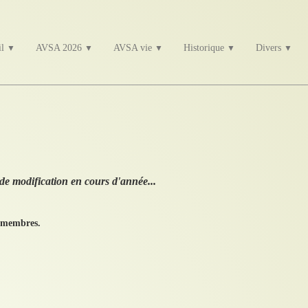
il
AVSA 2026
AVSA vie
Historique
Divers
▼
▼
▼
▼
▼
de modification en cours d'année...
s membres.