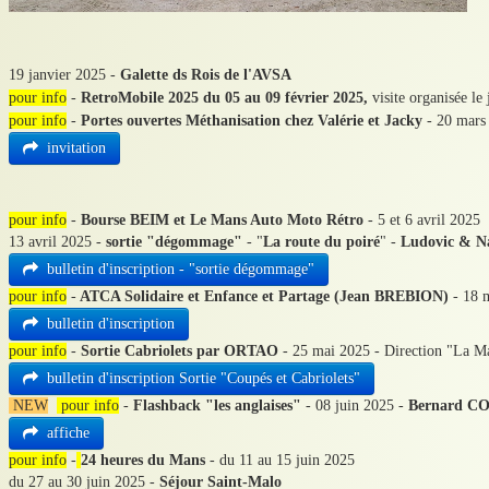
19 janvier 2025 -
Galette ds Rois de l'AVSA
pour info
-
RetroMobile 2025 du 05 au 09 février 2025,
visite organisée le
pour info
-
Portes ouvertes Méthanisation chez Valérie et Jacky
- 20 mars
invitation
pour info
-
Bourse BEIM et Le Mans Auto Moto Rétro
- 5 et 6 avril 2025
13 avril 2025 -
sortie "dégommage"
- "
La route du poiré
" -
Ludovic & Na
bulletin d'inscription - "sortie dégommage"
pour info
-
ATCA Solidaire et Enfance et Partage (Jean BREBION)
- 18 
bulletin d'inscription
pour info
-
Sortie Cabriolets par ORTAO
- 25 mai 2025 - Direction "La 
bulletin d'inscription Sortie "Coupés et Cabriolets"
NEW
pour info
-
Flashback "les anglaises"
- 08 juin 2025 -
Bernard C
affiche
pour info
-
24 heures du Mans
- du 11 au 15 juin 2025
du 27 au 30 juin 2025 -
Séjour Saint-Malo