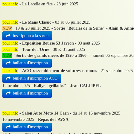
pour info
- La Lacelle en fête - 28 juin 2025
pour info
-
Le Mans Classic
- 03 au 06 juillet 2025
NEW
19 & 20 juillet 2025 -
Sortie "Boucles de la Seine"
-
Alain & Anni
inscription à la sortie
pour info
-
Exposition Bourse 53 Javron
- 03 août 2025
pour info
-
Tour de l'Orne
- 30 & 31 août 2025
NEW
"Sortie des grands-mères de 1920 à 1960"
- samedi 06 septembre 2
bulletin d'inscription
pour info
-
ACO rassemblement de voitures et motos
- 21 septembre 2025
bulletin d'inscription ACO
12 octobre 2025 -
Rallye "grillades"
-
Jean CALLIPEL
bulletin d'inscription
pour info
-
Salon Auto Moto 14 Caen
- du 14 au 16 novembre 2025
16 novembre 2025 -
Repas de l'AVSA
bulletin d'inscription